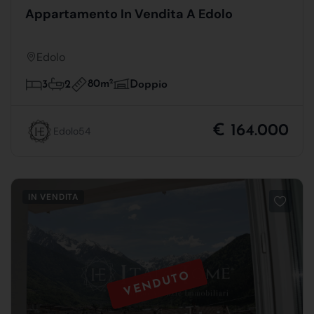
Appartamento In Vendita A Edolo
Edolo
80m
2
3
2
Doppio
€ 164.000
Edolo54
IN VENDITA
VENDUTO