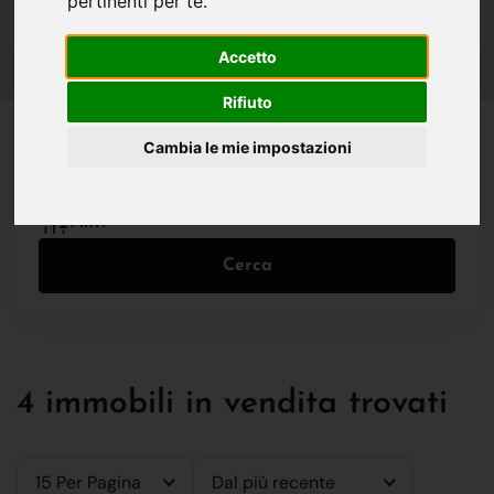
pertinenti per te
.
IN VENDITA
IN AFFITTO
Accetto
Rifiuto
Tutte le Tipologie
Cambia le mie impostazioni
Filtri
Cerca
4 immobili in vendita trovati
15 Per Pagina
Dal più recente