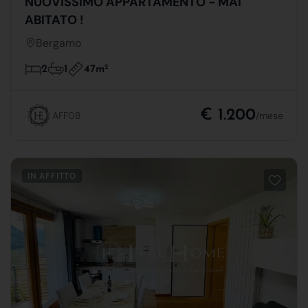
NUOVISSIMO APPARTAMENTO - MAI
ABITATO !
Bergamo
47m
2
2
1
€ 1.200
AFF08
/mese
IN AFFITTO