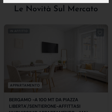
NUOVI ARRIVI
Le Novità Sul Mercato
IN AFFITTO
APPARTAMENTO
BERGAMO -A 100 MT DA PIAZZA
LIBERTA'/SENTIERONE-AFFITTASI