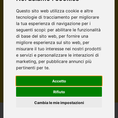
IN VENDITA
IN AFFITTO
Questo sito web utilizza cookie e altre
tecnologie di tracciamento per migliorare
la tua esperienza di navigazione per i
Tutte le Tipologie
seguenti scopi:
per abilitare le funzionalità
di base del sito web
,
per fornire una
migliore esperienza sul sito web
,
per
misurare il tuo interesse nei nostri prodotti
Filtri
e servizi e personalizzare le interazioni di
marketing
,
per pubblicare annunci più
Cerca
pertinenti per te
.
Accetto
Rifiuto
Cambia le mie impostazioni