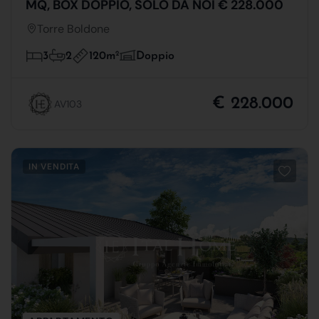
MQ, BOX DOPPIO, SOLO DA NOI € 228.000
Torre Boldone
120m
2
3
2
Doppio
€ 228.000
AV103
IN VENDITA