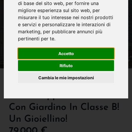
di base del sito web
,
per fornire una
migliore esperienza sul sito web
,
per
misurare il tuo interesse nei nostri prodotti
e servizi e personalizzare le interazioni di
marketing
,
per pubblicare annunci più
pertinenti per te
.
Accetto
Rifiuto
IN VENDITA
Cambia le mie impostazioni
Edolo - Centro - Vendesi
Nuovo Appartamento
Con Giardino In Classe B!
Un Gioiellino!
79.000 €