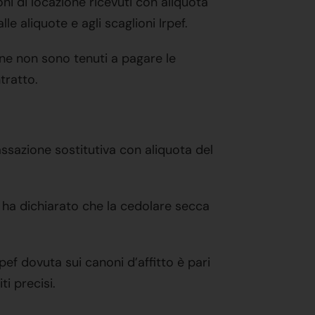
ni di locazione ricevuti con aliquota
le aliquote e agli scaglioni Irpef.
one non sono tenuti a pagare le
tratto.
tassazione sostitutiva con aliquota del
o ha dichiarato che la cedolare secca
pef dovuta sui canoni d’affitto è pari
i precisi.