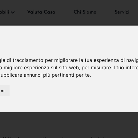
bili
Valuta Casa
Chi Siamo
Servizi
gie di tracciamento per migliorare la tua esperienza di navi
na migliore esperienza sul sito web
,
per misurare il tuo inter
ubblicare annunci più pertinenti per te
.
 SECCA: UN’IMPOSTA
oni
LOCAZIONE