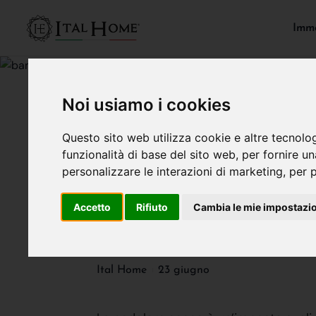
Immo
Noi usiamo i cookies
Questo sito web utilizza cookie e altre tecnolo
MERCATO IMMOBILIARE
funzionalità di base del sito web
,
per fornire u
personalizzare le interazioni di marketing
,
per p
LA CEDOLARE
Accetto
Rifiuto
Cambia le mie impostazi
CANONI DI 
Ital Home
23 giugno