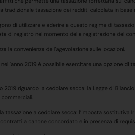
ffitti che permette una tassazione forfettaria sui cano
a tradizionale tassazione dei redditi calcolata in base al
gono di utilizzare e aderire a questo regime di tassazi
osta di registro nel momento della registrazione del con
a la convenienza dell’agevolazione sulle locazioni.
ti nell’anno 2019 è possibile esercitare una opzione di 
no 2019 riguardo la cedolare secca: la Legge di Bilanci
i commerciali.
la tassazione a cedolare secca: l’imposta sostitutiva Ir
i contratti a canone concordato e in presenza di requisit