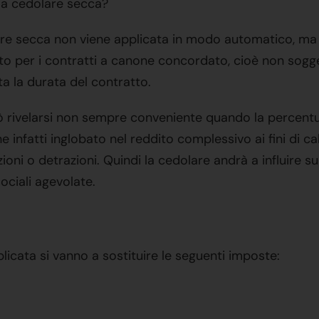
la cedolare secca?
lare secca non viene applicata in modo automatico, ma è
to per i contratti a canone concordato, cioè non sogget
a la durata del contratto.
 rivelarsi non sempre conveniente quando la percentual
infatti inglobato nel reddito complessivo ai fini di cal
ioni o detrazioni. Quindi la cedolare andrà a influire s
sociali agevolate.
licata si vanno a sostituire le seguenti imposte: