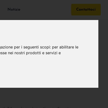
Notizie
Contattaci
gazione per i seguenti scopi:
per abilitare le
esse nei nostri prodotti e servizi e
 PER I