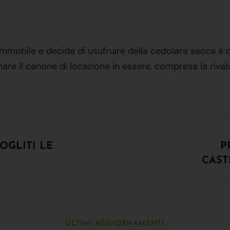
un immobile e decide di usufruire della cedolare secca è 
nare il canone di locazione in essere, compresa la riva
OGLITI LE
P
CAST
ULTIMI AGGIORNAMENTI