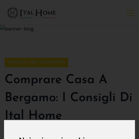
CONSIGLI PER ACQUIRENTI
Comprare Casa A
Bergamo: I Consigli Di
Ital Home
Ital Home Bergamo
25 ottobre