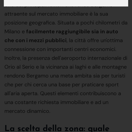
Uno dei principali fattori che rende Bergamo
attraente sul mercato immobiliare è la sua
posizione geografica. Situata a pochi chilometri da
Milano e
facilmente raggiungibile sia in auto
che con i mezzi pubblici
, la città offre un'ottima
connessione con importanti centri economici.
Inoltre, la presenza dell'aeroporto internazionale di
Orio al Serio e la vicinanza ai laghi e alle montagne
rendono Bergamo una meta ambita sia per turisti
che per chi cerca una base per praticare sport
all'aria aperta. Questi elementi contribuiscono a
una costante richiesta immobiliare e ad un
mercato dinamico.
La scelta della zona: quale