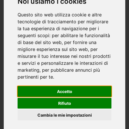
Noi usiamo i cookies
Questo sito web utilizza cookie e altre
Il mercato immobiliare a
tecnologie di tracciamento per migliorare
Bergamo: una panoramica
la tua esperienza di navigazione per i
seguenti scopi:
per abilitare le funzionalità
generale
di base del sito web
,
per fornire una
migliore esperienza sul sito web
,
per
Il mercato immobiliare a Bergamo rappresenta
misurare il tuo interesse nei nostri prodotti
un'interessante opportunità per chi desidera
e servizi e personalizzare le interazioni di
acquistare una casa in questa città. L'offerta di
marketing
,
per pubblicare annunci più
immobili è variegata, con una vasta selezione tra
pertinenti per te
.
appartamenti, villette a schiera e case
Accetto
indipendenti. La domanda è sostenuta sia da
coloro che cercano una soluzione abitativa, sia da
Rifiuto
investitori che vedono il potenziale di crescita di
Cambia le mie impostazioni
questa zona.