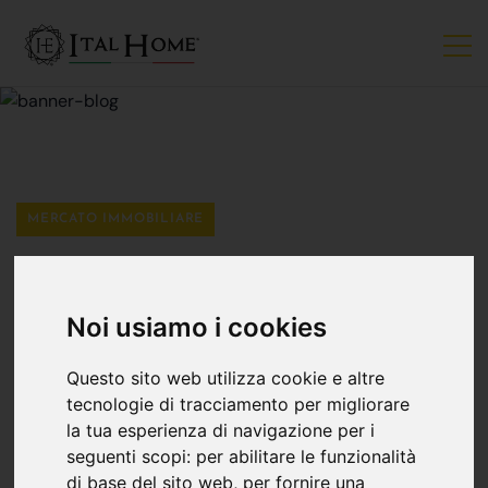
MERCATO IMMOBILIARE
Creare Un'atmosfera
Noi usiamo i cookies
Accogliente: Idee Per
Questo sito web utilizza cookie e altre
Il Design Del
tecnologie di tracciamento per migliorare
la tua esperienza di navigazione per i
seguenti scopi:
per abilitare le funzionalità
Soggiorno
di base del sito web
,
per fornire una