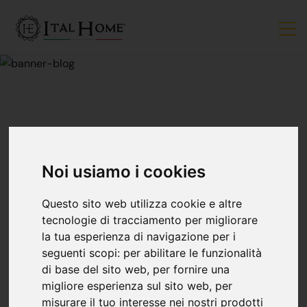
MERCATO IMMOBILIARE
Noi usiamo i cookies
Tecnologia E
Questo sito web utilizza cookie e altre
Modernità: La Casa
tecnologie di tracciamento per migliorare
la tua esperienza di navigazione per i
Domotica
seguenti scopi:
per abilitare le funzionalità
di base del sito web
,
per fornire una
migliore esperienza sul sito web
,
per
Ital Home Bergamo
26 settembre
misurare il tuo interesse nei nostri prodotti