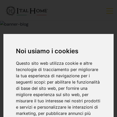
Noi usiamo i cookies
MERCATO IMMOBILIARE
Questo sito web utilizza cookie e altre
Arredare Casa Con
tecnologie di tracciamento per migliorare
la tua esperienza di navigazione per i
Gli Adesivi Murali
seguenti scopi:
per abilitare le funzionalità
di base del sito web
,
per fornire una
migliore esperienza sul sito web
,
per
Ital Home Bergamo
18 gennaio
misurare il tuo interesse nei nostri prodotti
e servizi e personalizzare le interazioni di
marketing
,
per pubblicare annunci più
Da qualche anno si sta affermando in Italia una