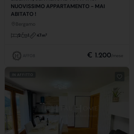
NUOVISSIMO APPARTAMENTO - MAI
ABITATO !
Bergamo
47m
2
2
1
€ 1.200
AFF08
/mese
IN AFFITTO