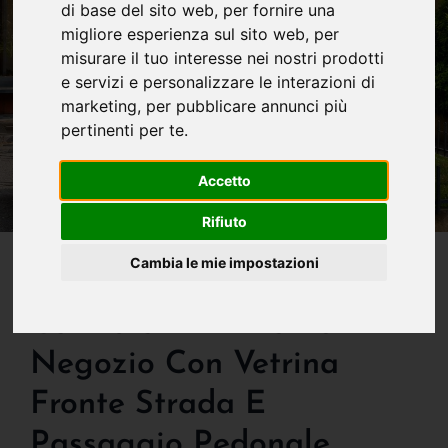
di base del sito web
,
per fornire una
migliore esperienza sul sito web
,
per
misurare il tuo interesse nei nostri prodotti
e servizi e personalizzare le interazioni di
marketing
,
per pubblicare annunci più
pertinenti per te
.
Accetto
Rifiuto
IN VENDITA
Cambia le mie impostazioni
Bergamo Citta' - In Zona
Centrale - All'interno Di
Negozio Con Vetrina
Fronte Strada E
Passaggio Pedonale