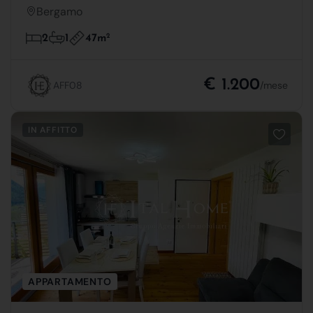
Bergamo
47m
2
2
1
€ 1.200
AFF08
/mese
IN AFFITTO
APPARTAMENTO