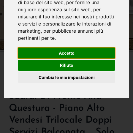
di base del sito web
,
per fornire una
migliore esperienza sul sito web
,
per
misurare il tuo interesse nei nostri prodotti
e servizi e personalizzare le interazioni di
marketing
,
per pubblicare annunci più
pertinenti per te
.
Accetto
Rifiuto
IN VENDITA
Cambia le mie impostazioni
New Entry! Affare In Via
Suardi Di Fronte Alla
Questura - Piano Alto
Vendesi Trilocale Doppi
Servizi Balconata ... Solo