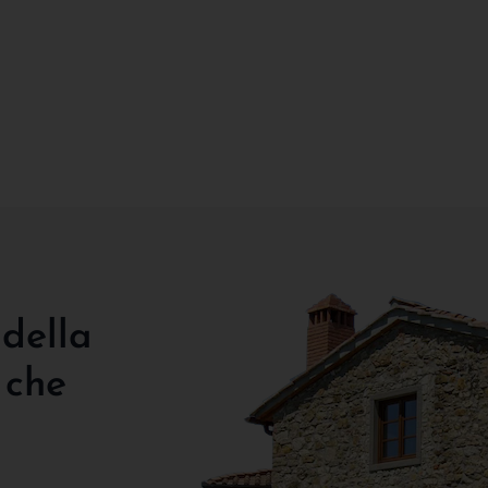
 della
 che