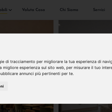
bili
Valuta Casa
Chi Siamo
Servizi
gie di tracciamento per migliorare la tua esperienza di navi
na migliore esperienza sul sito web
,
per misurare il tuo inter
ubblicare annunci più pertinenti per te
.
oni