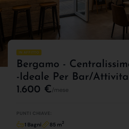
IN AFFITTO
Bergamo - Centralissim
-ideale Per Bar/attivit
1.600 €
/mese
PUNTI CHIAVE:
2
1 Bagni
85 m