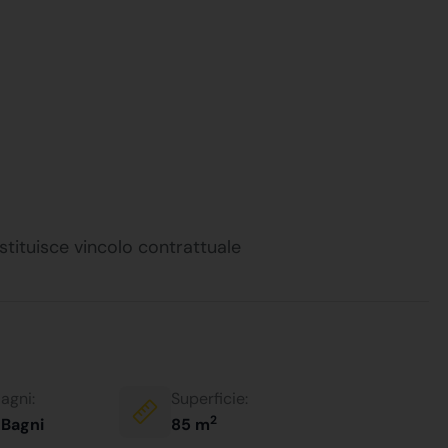
stituisce vincolo contrattuale
agni:
Superficie:
2
 Bagni
85 m