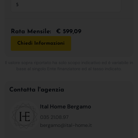
Rata Mensile:
€ 599,09
Chiedi Informazioni
Il valore sopra riportato ha solo scopo indicativo ed è variabile in
base al singolo Ente finanziatore ed al tasso indicato.
Contatta l'agenzia
Ital Home Bergamo
035 21.08.97
bergamo@ital-home.it