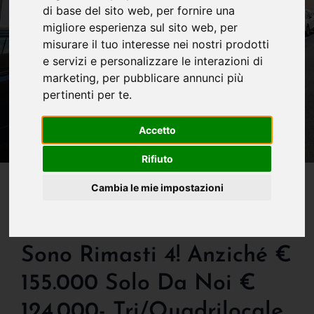
di base del sito web
,
per fornire una
migliore esperienza sul sito web
,
per
misurare il tuo interesse nei nostri prodotti
e servizi e personalizzare le interazioni di
marketing
,
per pubblicare annunci più
pertinenti per te
.
Accetto
Rifiuto
IN VENDITA
Cambia le mie impostazioni
Vendita Stock - Solo Da
Noi – 20% - Erano 9 Ne
Sono Rimasti 4! Anziché €
155.000 Solo Da Noi €
124.000- Tri/quadrilocale