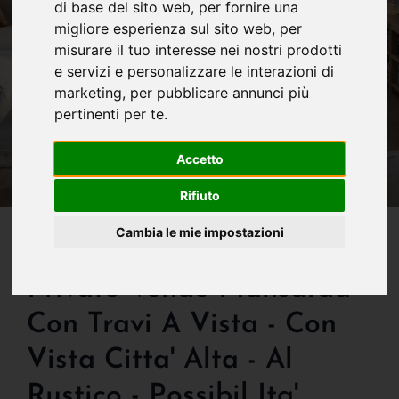
di base del sito web
,
per fornire una
migliore esperienza sul sito web
,
per
misurare il tuo interesse nei nostri prodotti
e servizi e personalizzare le interazioni di
marketing
,
per pubblicare annunci più
pertinenti per te
.
Accetto
Rifiuto
IN VENDITA
Cambia le mie impostazioni
Bergamo Zona Questura -
Privato Vende Mansarda
Con Travi A Vista - Con
Vista Citta' Alta - Al
Rustico - Possibil Ita'