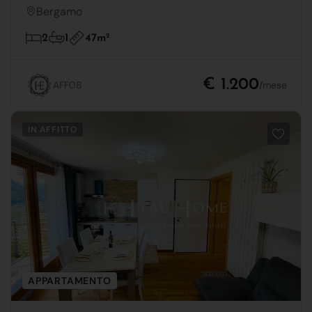
Bergamo
47m
2
2
1
€ 1.200
AFF08
/mese
IN AFFITTO
APPARTAMENTO