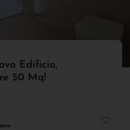
vo Edificio,
tre 50 Mq!
gamo