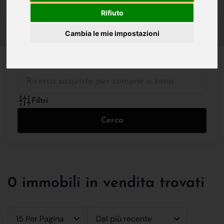
IN VENDITA
IN AFFITTO
Rifiuto
Cambia le mie impostazioni
Tutte le Tipologie
Filtri
Cerca
0 immobili in vendita trovati
15 Per Pagina
Dal più recente