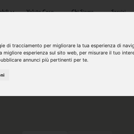
bili
Valuta Casa
Chi Siamo
Servizi
gie di tracciamento per migliorare la tua esperienza di navi
na migliore esperienza sul sito web
,
per misurare il tuo inter
ubblicare annunci più pertinenti per te
.
oni