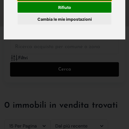
IN VENDITA
IN AFFITTO
Rifiuto
Cambia le mie impostazioni
Tutte le Tipologie
Filtri
Cerca
0 immobili in vendita trovati
15 Per Pagina
Dal più recente