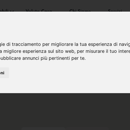
bili
Valuta Casa
Chi Siamo
Servizi
gie di tracciamento per migliorare la tua esperienza di navi
na migliore esperienza sul sito web
,
per misurare il tuo inter
ubblicare annunci più pertinenti per te
.
oni