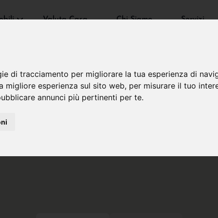
bili
Valuta Casa
Chi Siamo
Servizi
gie di tracciamento per migliorare la tua esperienza di navi
na migliore esperienza sul sito web
,
per misurare il tuo inter
ubblicare annunci più pertinenti per te
.
oni