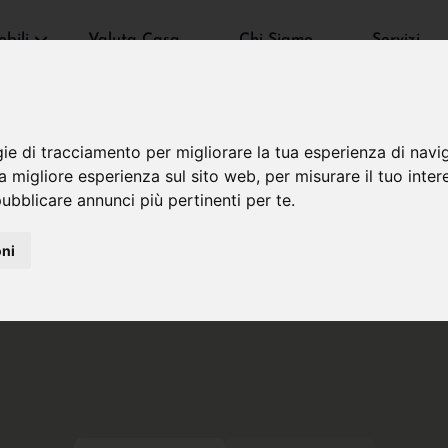
bili
Valuta Casa
Chi Siamo
Servizi
gie di tracciamento per migliorare la tua esperienza di navi
na migliore esperienza sul sito web
,
per misurare il tuo inter
ubblicare annunci più pertinenti per te
.
oni