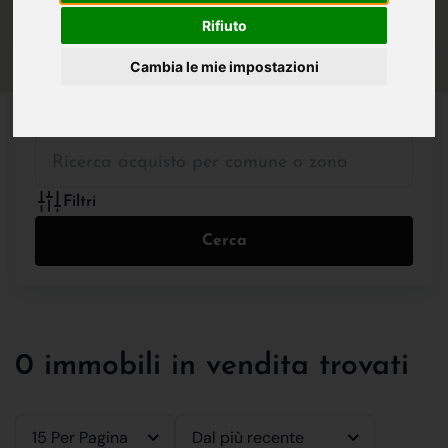
IN VENDITA
IN AFFITTO
Rifiuto
Cambia le mie impostazioni
Tutte le Tipologie
Filtri
Cerca
0 immobili in vendita trovati
15 Per Pagina
Dal più recente