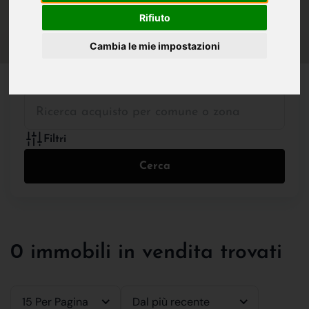
IN VENDITA
IN AFFITTO
Rifiuto
Cambia le mie impostazioni
Tutte le Tipologie
Filtri
Cerca
0 immobili in vendita trovati
15 Per Pagina
Dal più recente