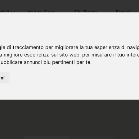
bili
Valuta Casa
Chi Siamo
Servizi
gie di tracciamento per migliorare la tua esperienza di navi
na migliore esperienza sul sito web
,
per misurare il tuo inter
ubblicare annunci più pertinenti per te
.
oni