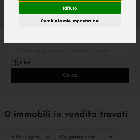
IN VENDITA
IN AFFITTO
Rifiuto
Cambia le mie impostazioni
Tutte le Tipologie
Filtri
Cerca
0 immobili in vendita trovati
15 Per Pagina
Dal più recente