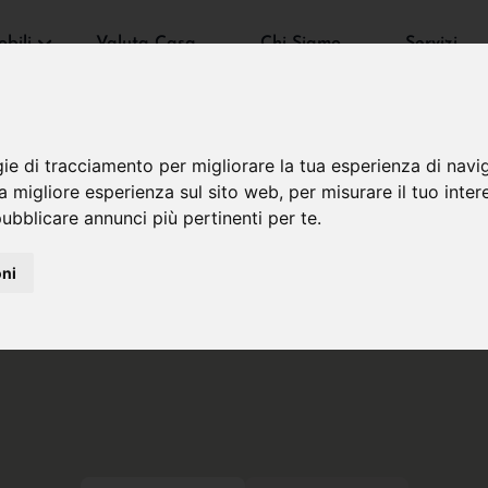
bili
Valuta Casa
Chi Siamo
Servizi
gie di tracciamento per migliorare la tua esperienza di navi
na migliore esperienza sul sito web
,
per misurare il tuo inter
ubblicare annunci più pertinenti per te
.
oni