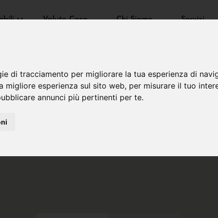
bili
Valuta Casa
Chi Siamo
Servizi
gie di tracciamento per migliorare la tua esperienza di navi
na migliore esperienza sul sito web
,
per misurare il tuo inter
ubblicare annunci più pertinenti per te
.
oni