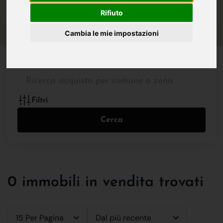
IN VENDITA
IN AFFITTO
Rifiuto
Cambia le mie impostazioni
Tutte le Tipologie
Filtri
Cerca
0 immobili in vendita trovati
15 Per Pagina
Dal più recente