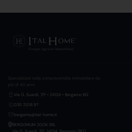
Specializzati nella compravendita immobiliare da
più di 40 anni.
Via G. Suardi, 7/F • 24124 • Bergamo BG
035 21.08.97
bergamo@ital-home.it
BERGOMUM 2008 SRL
Via G. Suardi, 7/F, 24124, Bergamo (BG)