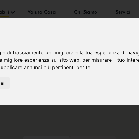
bili
Valuta Casa
Chi Siamo
Servizi
gie di tracciamento per migliorare la tua esperienza di navi
na migliore esperienza sul sito web
,
per misurare il tuo inter
ubblicare annunci più pertinenti per te
.
oni