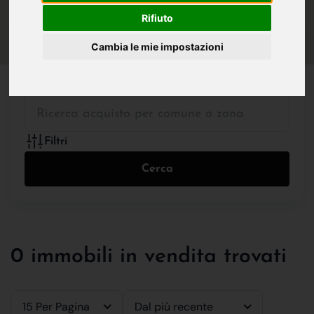
IN VENDITA
IN AFFITTO
Rifiuto
Cambia le mie impostazioni
Tutte le Tipologie
Filtri
Cerca
0 immobili in vendita trovati
15 Per Pagina
Dal più recente