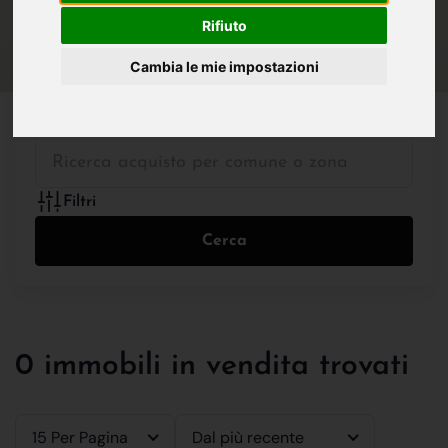
IN VENDITA
IN AFFITTO
Rifiuto
Cambia le mie impostazioni
Tutte le Tipologie
Filtri
Cerca
0 immobili in vendita trovati
15 Per Pagina
Dal più recente