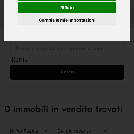
IN VENDITA
IN AFFITTO
Rifiuto
Cambia le mie impostazioni
Tutte le Tipologie
Filtri
Cerca
0 immobili in vendita trovati
15 Per Pagina
Dal più recente