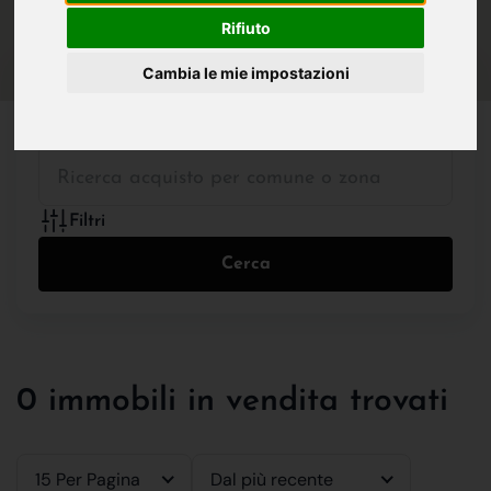
IN VENDITA
IN AFFITTO
Rifiuto
Cambia le mie impostazioni
Tutte le Tipologie
Filtri
Cerca
0 immobili in vendita trovati
15 Per Pagina
Dal più recente