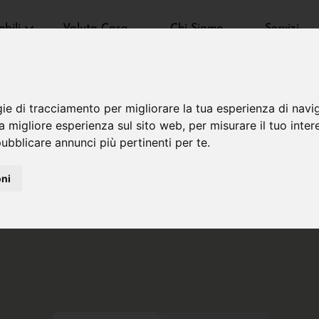
bili
Valuta Casa
Chi Siamo
Servizi
gie di tracciamento per migliorare la tua esperienza di navi
na migliore esperienza sul sito web
,
per misurare il tuo inter
ubblicare annunci più pertinenti per te
.
oni