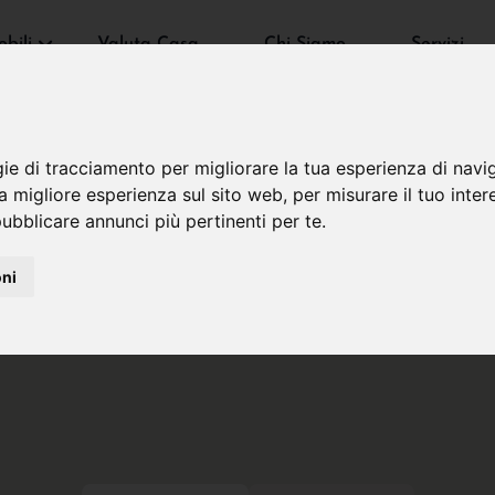
bili
Valuta Casa
Chi Siamo
Servizi
gie di tracciamento per migliorare la tua esperienza di navi
na migliore esperienza sul sito web
,
per misurare il tuo inter
ubblicare annunci più pertinenti per te
.
oni