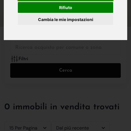
IN VENDITA
IN AFFITTO
Rifiuto
Cambia le mie impostazioni
Tutte le Tipologie
Filtri
Cerca
0 immobili in vendita trovati
15 Per Pagina
Dal più recente