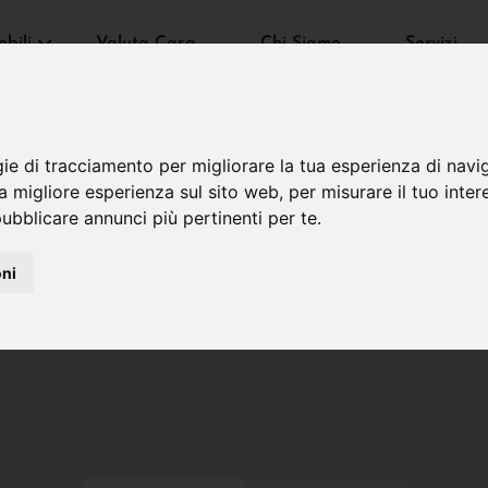
bili
Valuta Casa
Chi Siamo
Servizi
gie di tracciamento per migliorare la tua esperienza di navi
na migliore esperienza sul sito web
,
per misurare il tuo inter
ubblicare annunci più pertinenti per te
.
oni