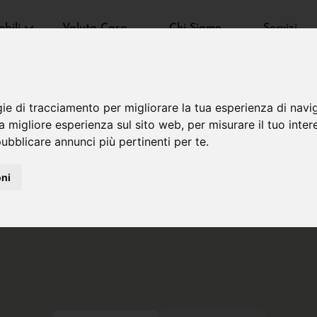
bili
Valuta Casa
Chi Siamo
Servizi
gie di tracciamento per migliorare la tua esperienza di navi
na migliore esperienza sul sito web
,
per misurare il tuo inter
ubblicare annunci più pertinenti per te
.
oni