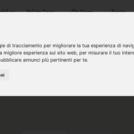
bili
Valuta Casa
Chi Siamo
Servizi
gie di tracciamento per migliorare la tua esperienza di navi
na migliore esperienza sul sito web
,
per misurare il tuo inter
ubblicare annunci più pertinenti per te
.
oni