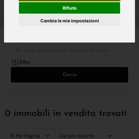
IN VENDITA
IN AFFITTO
Rifiuto
Cambia le mie impostazioni
Tutte le Tipologie
Filtri
Cerca
0 immobili in vendita trovati
15 Per Pagina
Dal più recente