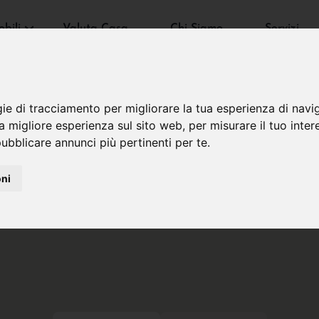
bili
Valuta Casa
Chi Siamo
Servizi
gie di tracciamento per migliorare la tua esperienza di navi
na migliore esperienza sul sito web
,
per misurare il tuo inter
ubblicare annunci più pertinenti per te
.
oni