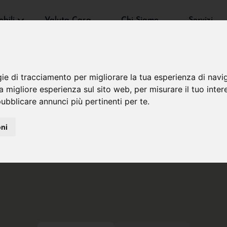
bili
Valuta Casa
Chi Siamo
Servizi
gie di tracciamento per migliorare la tua esperienza di navi
na migliore esperienza sul sito web
,
per misurare il tuo inter
ubblicare annunci più pertinenti per te
.
oni