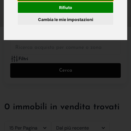
IN VENDITA
IN AFFITTO
Rifiuto
Cambia le mie impostazioni
Tutte le Tipologie
Filtri
Cerca
0 immobili in vendita trovati
15 Per Pagina
Dal più recente