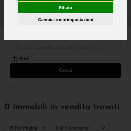
IN VENDITA
IN AFFITTO
Rifiuto
Cambia le mie impostazioni
Tutte le Tipologie
Filtri
Cerca
0 immobili in vendita trovati
15 Per Pagina
Dal più recente