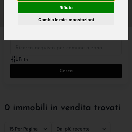
IN VENDITA
IN AFFITTO
Rifiuto
Cambia le mie impostazioni
Tutte le Tipologie
Filtri
Cerca
0 immobili in vendita trovati
15 Per Pagina
Dal più recente