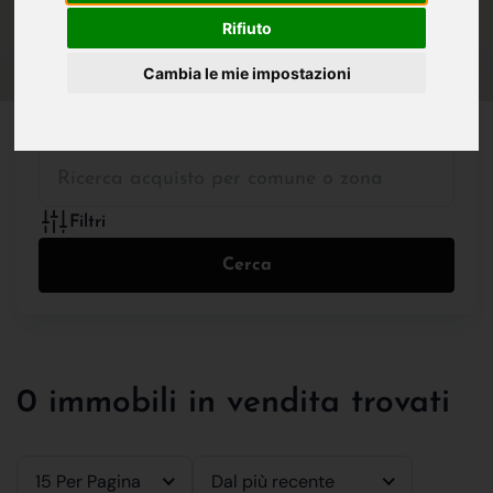
IN VENDITA
IN AFFITTO
Rifiuto
Cambia le mie impostazioni
Tutte le Tipologie
Filtri
Cerca
0 immobili in vendita trovati
15 Per Pagina
Dal più recente