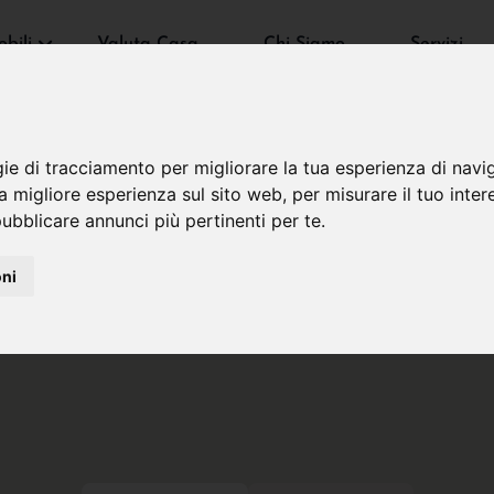
bili
Valuta Casa
Chi Siamo
Servizi
gie di tracciamento per migliorare la tua esperienza di navi
na migliore esperienza sul sito web
,
per misurare il tuo inter
ubblicare annunci più pertinenti per te
.
oni