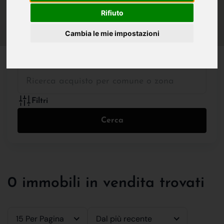
IN VENDITA
IN AFFITTO
Rifiuto
Cambia le mie impostazioni
Tutte le Tipologie
Filtri
Cerca
0 immobili in vendita trovati
15 Per Pagina
Dal più recente