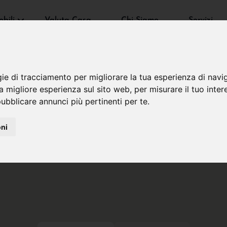
bili
Valuta Casa
Chi Siamo
Servizi
gie di tracciamento per migliorare la tua esperienza di navi
na migliore esperienza sul sito web
,
per misurare il tuo inter
ubblicare annunci più pertinenti per te
.
oni