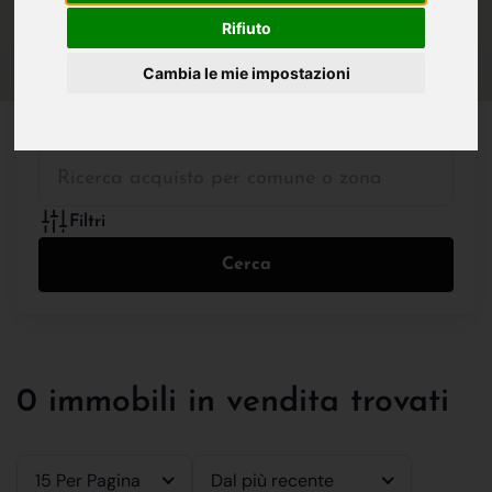
IN VENDITA
IN AFFITTO
Rifiuto
Cambia le mie impostazioni
Tutte le Tipologie
Filtri
Cerca
0 immobili in vendita trovati
15 Per Pagina
Dal più recente