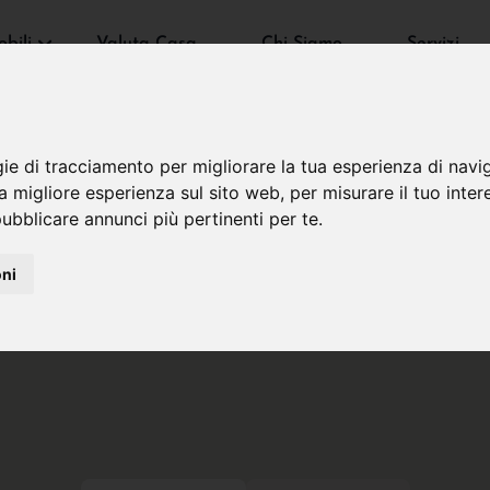
bili
Valuta Casa
Chi Siamo
Servizi
gie di tracciamento per migliorare la tua esperienza di navi
na migliore esperienza sul sito web
,
per misurare il tuo inter
ubblicare annunci più pertinenti per te
.
oni